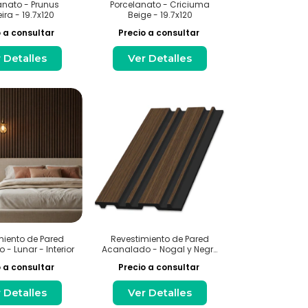
anato - Prunus
Porcelanato - Criciuma
ira - 19.7x120
Beige - 19.7x120
 a consultar
Precio a consultar
 Detalles
Ver Detalles
miento de Pared
Revestimiento de Pared
- Lunar - Interior
Acanalado - Nogal y Negro
- Interior
 a consultar
Precio a consultar
 Detalles
Ver Detalles