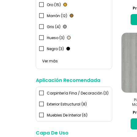
Oro (15)
Pr
Marrón (12)
Gris (4)
Hueso (3)
Negro (3)
Ver más
Aplicación Recomendada
Carpintería Fina / Decoración (3)
P
Exterior Estructural (8)
Mo
Pr
Muebles De Interior (6)
Capa De Uso