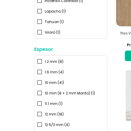
Incienso Colorado (1)
Lapacho (1)
Tahuari (1)
Viraró (1)
Piso V
Pr
Espesor
1.2 mm (8)
1.6 mm (4)
10 mm (41)
10 mm (8 + 2 mm Manto) (1)
11.1 mm (1)
12 mm (18)
12.5/3 mm (4)