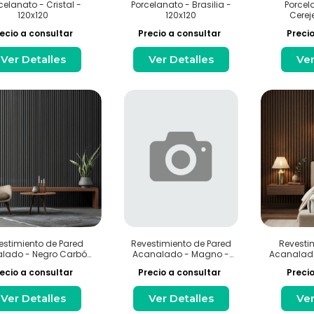
celanato - Cristal -
Porcelanato - Brasilia -
Porcel
120x120
120x120
Cereje
ecio a consultar
Precio a consultar
Precio
Ver Detalles
Ver Detalles
Ver
estimiento de Pared
Revestimiento de Pared
Revesti
lado - Negro Carbón
Acanalado - Magno -
Acanalado 
- Interior
Interior
ecio a consultar
Precio a consultar
Precio
Ver Detalles
Ver Detalles
Ver