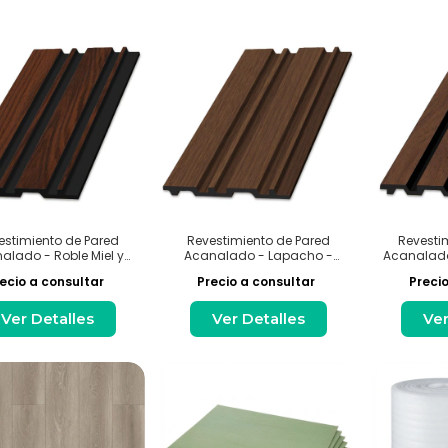
estimiento de Pared
Revestimiento de Pared
Revesti
alado - Roble Miel y
Acanalado - Lapacho -
Acanalado
Negro - Interior
Interior
ecio a consultar
Precio a consultar
Precio
Ver Detalles
Ver Detalles
Ver