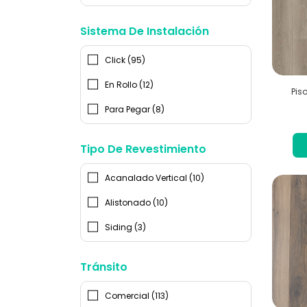
Sistema De Instalación
Click (95)
En Rollo (12)
Pis
Para Pegar (8)
Tipo De Revestimiento
Acanalado Vertical (10)
Alistonado (10)
Siding (3)
Tránsito
Comercial (113)