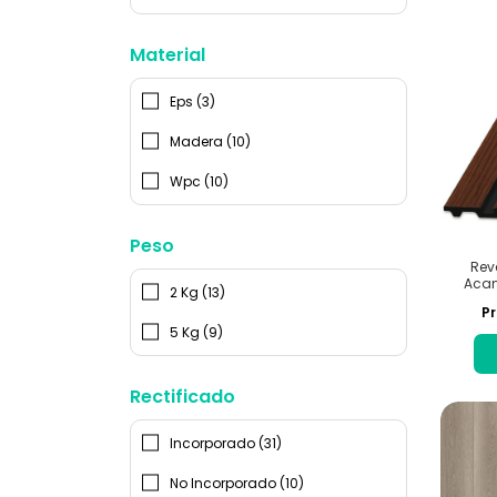
Material
Eps (3)
Madera (10)
Wpc (10)
Peso
Rev
Acan
2 Kg (13)
Pr
5 Kg (9)
Rectificado
Incorporado (31)
No Incorporado (10)