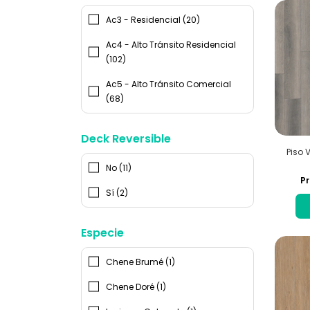
Ac3 - Residencial (20)
Ac4 - Alto Tránsito Residencial
(102)
Ac5 - Alto Tránsito Comercial
(68)
Deck Reversible
Piso V
No (11)
Pr
Sí (2)
Especie
Chene Brumé (1)
Chene Doré (1)