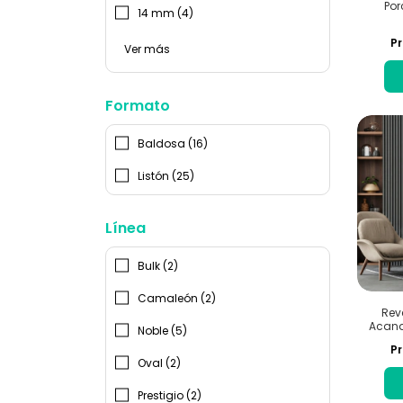
Por
14 mm (4)
Pr
Ver más
Formato
Baldosa (16)
Listón (25)
Línea
Bulk (2)
Camaleón (2)
Rev
Acana
Noble (5)
Pr
Oval (2)
Prestigio (2)